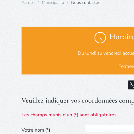
Accueil
Municipalità
Nous contacter
Horaire
Du lundi au vendredi accu
Fermée
Veuillez indiquer vos coordonnées comp
Les champs munis d'un (*) sont obligatoires
Votre nom
(*)