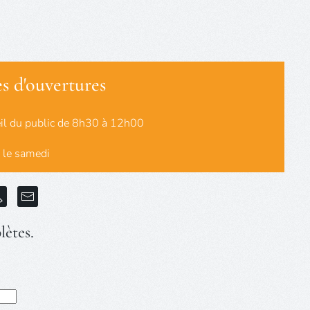
s d'ouvertures
eil du public de 8h30 à 12h00
 le samedi
lètes.