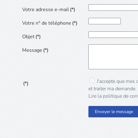
Votre adresse e-mail
(*)
Votre n° de téléphone
(*)
Objet
(*)
Message
(*)
J'accepte que mes données personnelles soient utilisées pour me recontacter
(*)
et traiter ma demande.
Lire la politique de conf
Envoyer le message