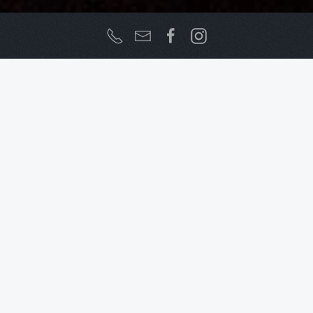
L'édito du maire
Accueil
Municipalità
Le mot du Maire
C
are paisane, cari paissani, car’amichi, cari
visitatori, benvenuti in Pigna.
Chers citoyennes, chers citoyens, chers visiteurs, Bienvenue
à Pigna, village de création, d’artisans, de musiciens et de
bâtisseurs d’avenir. Ici, l’histoire, la culture et l’agriculture
composent un même paysage : celui d’un territoire qui se
réinvente sans cesser d’honorer ce qui l’a façonné.