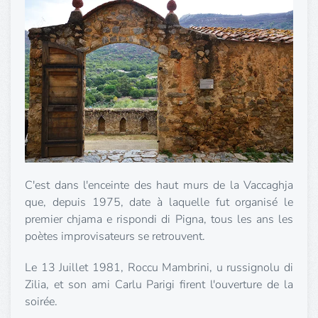
C'est dans l'enceinte des haut murs de la Vaccaghja
que, depuis 1975, date à laquelle fut organisé le
premier chjama e rispondi di Pigna, tous les ans les
poètes improvisateurs se retrouvent.
Le 13 Juillet 1981, Roccu Mambrini, u russignolu di
Zilia, et son ami Carlu Parigi firent l'ouverture de la
soirée.