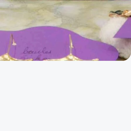
ait de broderie, de couture et de Tufting :
tomisant des bleus de chine à travers des