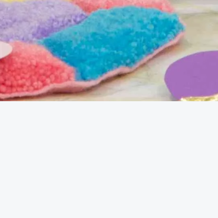
Selene Boutique
Accueil
Visità
Visite et plan
Artisans
Selene Boutique
e pour découvrir l'univers artisanal de Béatrice, f
médaillons, broches, mais aussi et surtout en cus