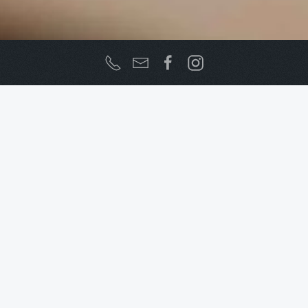
D'Île en Île
Accueil
Cultura e Patrimoniu
Artisans
Artisans
D'Île
en Île
D
ans cet atelier, vous trouverez des
créations de toutes sortes comme
des bijoux (bagues, colliers, boucles
d'oreilles...) en pierre ou en corail. Vous
trouverez également des poteries fantaisies,