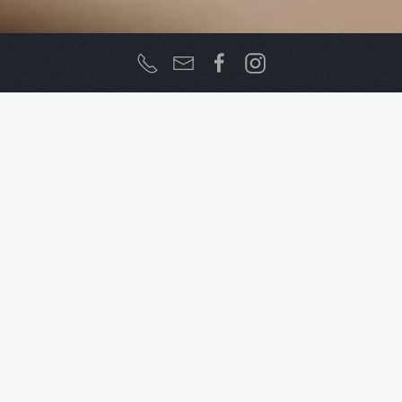
D'Île en Île
Accueil
Visità
Visite et plan
Artisans
D'Île en Île
D
ans cet atelier, vous trouverez des
créations de toutes sortes comme
des bijoux (bagues, colliers, boucles
d'oreilles...) en pierre ou en corail. Vous
trouverez également des poteries fantaisies,
ainsi que quelques souvenirs pour repartir