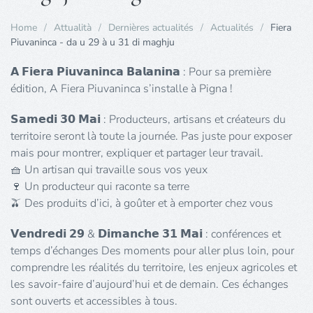
Home
Attualità
Dernières actualités
Actualités
Fiera
Piuvaninca - da u 29 à u 31 di maghju
𝗔 𝗙𝗶𝗲𝗿𝗮 𝗣𝗶𝘂𝘃𝗮𝗻𝗶𝗻𝗰𝗮 𝗕𝗮𝗹𝗮𝗻𝗶𝗻𝗮 : Pour sa première
édition, A Fiera Piuvaninca s’installe à Pigna !
𝗦𝗮𝗺𝗲𝗱𝗶 𝟯𝟬 𝗠𝗮𝗶 : Producteurs, artisans et créateurs du
territoire seront là toute la journée. Pas juste pour exposer
mais pour montrer, expliquer et partager leur travail.
🧺 Un artisan qui travaille sous vos yeux
🍷 Un producteur qui raconte sa terre
🫒 Des produits d’ici, à goûter et à emporter chez vous
𝗩𝗲𝗻𝗱𝗿𝗲𝗱𝗶 𝟮𝟵 & 𝗗𝗶𝗺𝗮𝗻𝗰𝗵𝗲 𝟯𝟭 𝗠𝗮𝗶 : conférences et
temps d’échanges Des moments pour aller plus loin, pour
comprendre les réalités du territoire, les enjeux agricoles et
les savoir-faire d’aujourd’hui et de demain. Ces échanges
sont ouverts et accessibles à tous.